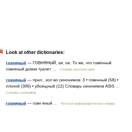
Look at other dictionaries:
говняный
— ГОВНЯНЫЙ, ая, ое. То же, что говённый.
говняный домик туалет …
Словарь русского арго
говняный
— прил., кол во синонимов: 3 • говенный (58) •
плохой (306) • убоищный (12) Словарь синонимов ASIS …
Словарь синонимов
говняный
— говн яный …
Русский орфографический словарь