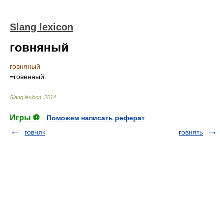
Slang lexicon
говняный
говняный
=говенный.
Slang lexicon
.
2014
.
Игры ⚽
Поможем написать реферат
говняк
говнять