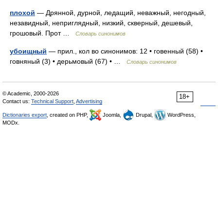
плохой
— Дрянной, дурной, ледащий, неважный, негодный,
незавидный, неприглядный, низкий, скверный, дешевый,
грошовый. Прот …
Словарь синонимов
убоищный
— прил., кол во синонимов: 12 • говенный (58) •
говняный (3) • дерьмовый (67) • …
Словарь синонимов
© Academic, 2000-2026
18+
Contact us:
Technical Support
,
Advertising
Dictionaries export
, created on PHP,
Joomla,
Drupal,
WordPress,
MODx.